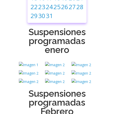
22
23
24
25
26
27
28
29
30
31
Suspensiones
programadas
enero
Suspensiones
programadas
Febrero