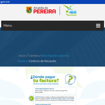
Menu
Centros de
Recaudo
Inicio
/
Trámites
/
Información sobre la
Factura
/
Centros de Recaudo